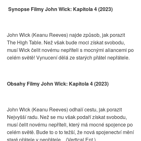
Synopse Filmy John Wick: Kapitola 4 (2023)
John Wick (Keanu Reeves) najde způsob, jak porazit
The High Table. Než však bude moci získat svobodu,
musí Wick čelit novému nepříteli s mocnými aliancemi po
celém světě! Vynucení dělá ze starých přátel nepřátele.
Obsahy Filmy John Wick: Kapitola 4 (2023)
John Wick (Keanu Reeves) odhalí cestu, jak porazit
Nejvyšší radu. Než se mu však podaří získat svobodu,
musí čelit novému nepříteli, který má mocné spojence po
celém světě. Bude to o to težší, že nová spojenectví mění
staré přátele v nepřátele... (Vertical Ent.)