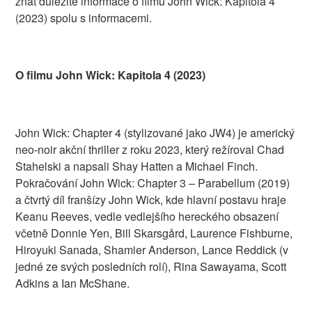
znát důležité informace o filmu John Wick: Kapitola 4
(2023) spolu s informacemi.
O filmu John Wick: Kapitola 4 (2023)
John Wick: Chapter 4 (stylizované jako JW4) je americký
neo-noir akční thriller z roku 2023, který režíroval Chad
Stahelski a napsali Shay Hatten a Michael Finch.
Pokračování John Wick: Chapter 3 – Parabellum (2019)
a čtvrtý díl franšízy John Wick, kde hlavní postavu hraje
Keanu Reeves, vedle vedlejšího hereckého obsazení
včetně Donnie Yen, Bill Skarsgård, Laurence Fishburne,
Hiroyuki Sanada, Shamier Anderson, Lance Reddick (v
jedné ze svých posledních rolí), Rina Sawayama, Scott
Adkins a Ian McShane.